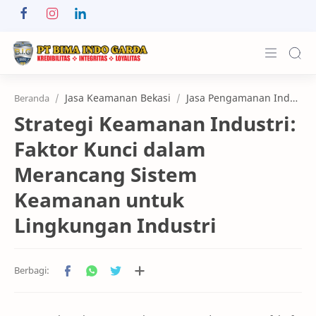
About Us
Jasa Keamanan Bekasi
Jasa Pengamanan Industri
Beranda
Strategi Keamanan Industri:
Services
Faktor Kunci dalam
Customers
Merancang Sistem
Kerja Sama
Keamanan untuk
Karier
Lingkungan Industri
News & Info
Contact