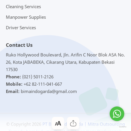
Cleaning Services
Manpower Supplies
Driver Services
Contact Us
Ruko Hollywood Boulevard, Jln. Arifin C Noor Blok A5A No.
26, Kota JABABEKA, Cikarang Utara, Kabupaten Bekasi
17530
Phone:
(021) 5011-2126
Mobile:
+62 82-111-041-667
Email:
bimaindogarda@gmail.com
© Copyright
2026
PT Bima Indo Garda | Mitra Outsourcing