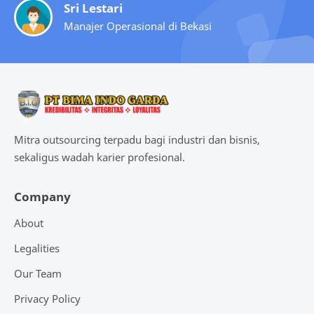
Supervisor Pabrik di Karawang
Pemilik Startup di Depok
Sri Lestari
Manajer Operasional di Bekasi
Mitra outsourcing terpadu bagi industri dan bisnis,
sekaligus wadah karier profesional.
Company
About
Legalities
Our Team
Privacy Policy