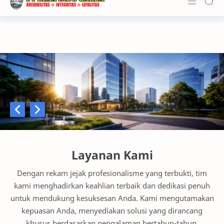
About Us
Services
Customers
Kerja Sama
Karier
Previous
Next
News & Info
Layanan Kami
Contact
Dengan rekam jejak profesionalisme yang terbukti, tim
kami menghadirkan keahlian terbaik dan dedikasi penuh
untuk mendukung kesuksesan Anda. Kami mengutamakan
kepuasan Anda, menyediakan solusi yang dirancang
khusus berdasarkan pengalaman bertahun-tahun.