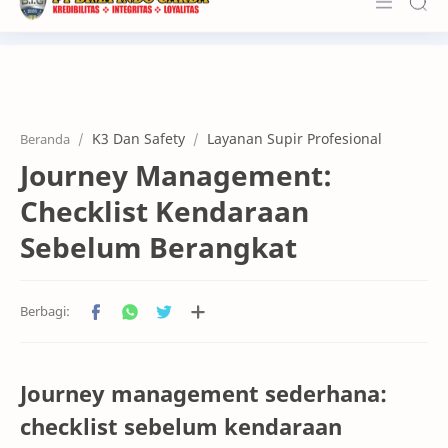
About Us
Services
K3 Dan Safety
Layanan Supir Profesional
Beranda
Customers
Journey Management:
Kerja Sama
Checklist Kendaraan
Karier
Sebelum Berangkat
News & Info
Contact
Journey management sederhana:
checklist sebelum kendaraan