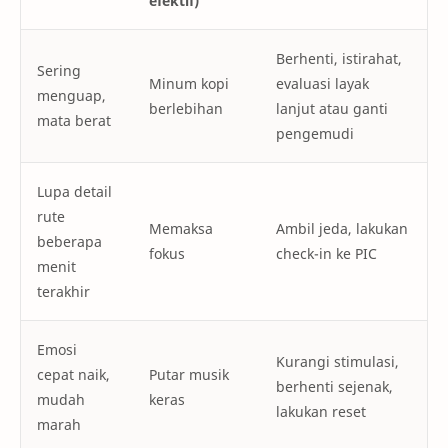
efektif)
Berhenti, istirahat,
Sering
Minum kopi
evaluasi layak
menguap,
berlebihan
lanjut atau ganti
mata berat
pengemudi
Lupa detail
rute
Memaksa
Ambil jeda, lakukan
beberapa
fokus
check-in ke PIC
menit
terakhir
Emosi
Kurangi stimulasi,
cepat naik,
Putar musik
berhenti sejenak,
mudah
keras
lakukan reset
marah