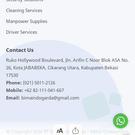
Cleaning Services
Manpower Supplies
Driver Services
Contact Us
Ruko Hollywood Boulevard, Jln. Arifin C Noor Blok A5A No.
26, Kota JABABEKA, Cikarang Utara, Kabupaten Bekasi
17530
Phone:
(021) 5011-2126
Mobile:
+62 82-111-041-667
Email:
bimaindogarda@gmail.com
© Copyright
2026
PT Bima Indo Garda | Mitra Outsourcing