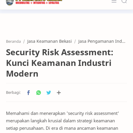
About Us
Services
Jasa Keamanan Bekasi
Jasa Pengamanan Industri
Beranda
Customers
Security Risk Assessment:
Kerja Sama
Kunci Keamanan Industri
Karier
Modern
News & Info
Contact
Memahami dan menerapkan 'security risk assessment'
merupakan langkah krusial dalam strategi keamanan
setiap perusahaan. Di era di mana ancaman keamanan