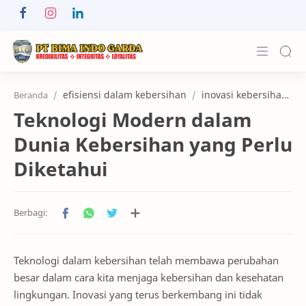
About Us
efisiensi dalam kebersihan
inovasi kebersihan kerja
Beranda
Teknologi Modern dalam
Services
Dunia Kebersihan yang Perlu
Customers
Diketahui
Kerja Sama
Karier
News & Info
Teknologi dalam kebersihan telah membawa perubahan
Contact
besar dalam cara kita menjaga kebersihan dan kesehatan
lingkungan. Inovasi yang terus berkembang ini tidak