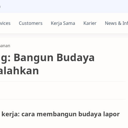
m
vices
Customers
Kerja Sama
Karier
News & In
manan
ng: Bangun Budaya
alahkan
t kerja: cara membangun budaya lapor