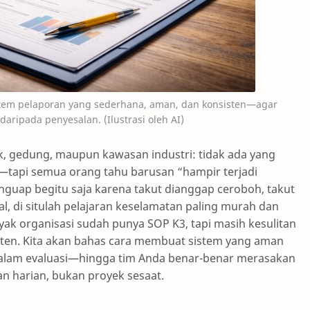
istem pelaporan yang sederhana, aman, dan konsisten—agar
aripada penyesalan. (Ilustrasi oleh AI)
ik, gedung, maupun kawasan industri: tidak ada yang
an—tapi semua orang tahu barusan “hampir terjadi
guap begitu saja karena takut dianggap ceroboh, takut
al, di situlah pelajaran keselamatan paling murah dan
anyak organisasi sudah punya SOP K3, tapi masih kesulitan
en. Kita akan bahas cara membuat sistem yang aman
l dalam evaluasi—hingga tim Anda benar-benar merasakan
n harian, bukan proyek sesaat.