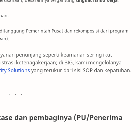
perusahaan, besarannya tergantung
tingkat risiko kerja
.
aan.
 ditanggung Pemerintah Pusat dan rekomposisi dari program
wan).
layanan penunjang seperti keamanan sering ikut
trasi ketenagakerjaan; di BIG, kami mengelolanya
ity Solutions
yang terukur dari sisi SOP dan kepatuhan.
entase dan pembaginya (PU/Penerima