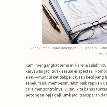
Rangkuman visual potongan BPJS gaji UMK untuk
akura
Kami mengangkat tema ini karena salah hitun
karyawan jadi tidak sesuai ekspektasi, komp
enak—muncul ketidakpercayaan kecil yang l
sebelum isu membesar, lebih baik rapikan d
cara mengontrolnya. Di sini kita bahas tun
potongan bpjs gaji umk
jadi transparan d