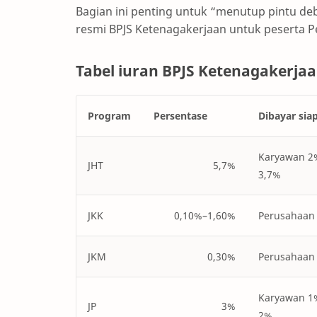
Bagian ini penting untuk “menutup pintu deb
resmi BPJS Ketenagakerjaan untuk peserta 
Tabel iuran BPJS Ketenagakerjaa
Program
Persentase
Dibayar sia
Karyawan 2
JHT
5,7%
3,7%
JKK
0,10%–1,60%
Perusahaan
JKM
0,30%
Perusahaan
Karyawan 1
JP
3%
2%