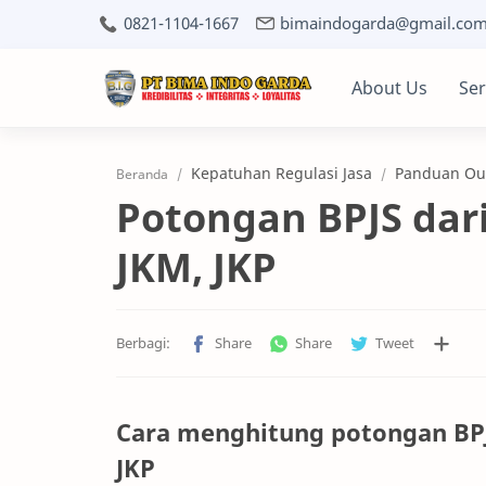
0821-1104-1667
bimaindogarda@gmail.co
About Us
Ser
Kepatuhan Regulasi Jasa
Panduan Out
Beranda
Potongan BPJS dari 
JKM, JKP
Cara menghitung potongan BPJS 
JKP