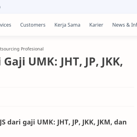
m
vices
Customers
Kerja Sama
Karier
News & In
sourcing Profesional
Gaji UMK: JHT, JP, JKK,
dari gaji UMK: JHT, JP, JKK, JKM, dan