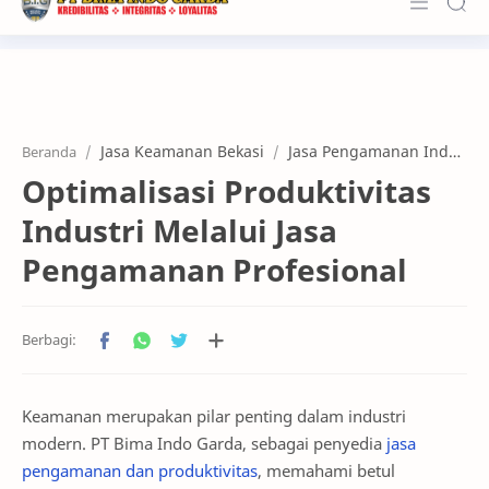
About Us
Services
Jasa Keamanan Bekasi
Jasa Pengamanan Industri
Beranda
Customers
Optimalisasi Produktivitas
Kerja Sama
Industri Melalui Jasa
Karier
Pengamanan Profesional
News & Info
Contact
Keamanan merupakan pilar penting dalam industri
modern. PT Bima Indo Garda, sebagai penyedia
jasa
pengamanan dan produktivitas
, memahami betul