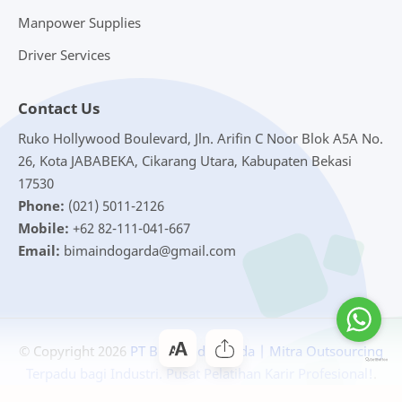
Manpower Supplies
Driver Services
Contact Us
Ruko Hollywood Boulevard, Jln. Arifin C Noor Blok A5A No.
26, Kota JABABEKA, Cikarang Utara, Kabupaten Bekasi
17530
Phone:
(021) 5011-2126
Mobile:
+62 82-111-041-667
Email:
bimaindogarda@gmail.com
© Copyright
2026
PT Bima Indo Garda | Mitra Outsourcing
Terpadu bagi Industri. Pusat Pelatihan Karir Profesional!
.
Bloggertheme9